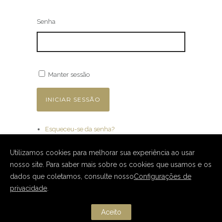
Senha
Manter sessão
INICIAR SESSÃO
Esqueceu-se da senha?
Utilizamos cookies para melhorar sua experiência ao usar
nosso site. Para saber mais sobre os cookies que usamos e os
dados que coletamos, consulte nosso
Configurações de
privacidade
.
Aceito
Copyright IdianeOli. All Rights Reserved