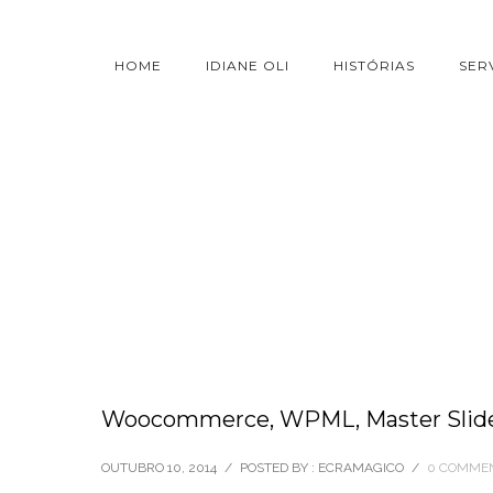
HOME
IDIANE OLI
HISTÓRIAS
SER
Woocommerce, WPML, Master Slid
OUTUBRO 10, 2014
/
POSTED BY : ECRAMAGICO
/
0 COMME