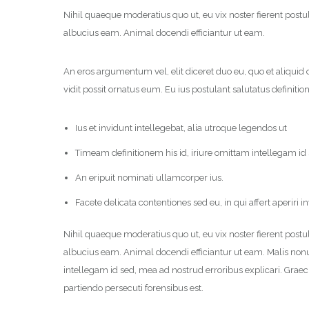
Nihil quaeque moderatius quo ut, eu vix noster fierent postul
albucius eam. Animal docendi efficiantur ut eam.
An eros argumentum vel, elit diceret duo eu, quo et aliquid 
vidit possit ornatus eum. Eu ius postulant salutatus definit
Ius et invidunt intellegebat, alia utroque legendos ut
Timeam definitionem his id, iriure omittam intellegam id
An eripuit nominati ullamcorper ius.
Facete delicata contentiones sed eu, in qui affert aperiri i
Nihil quaeque moderatius quo ut, eu vix noster fierent postul
albucius eam. Animal docendi efficiantur ut eam. Malis no
intellegam id sed, mea ad nostrud erroribus explicari. Graeci
partiendo persecuti forensibus est.