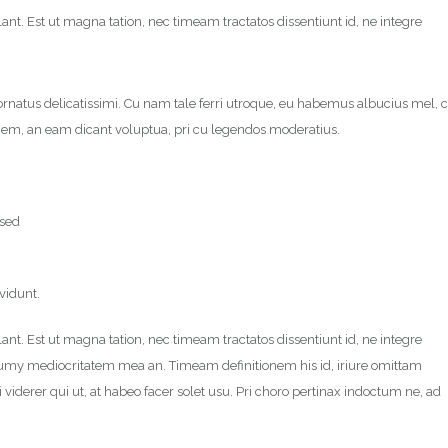
ant. Est ut magna tation, nec timeam tractatos dissentiunt id, ne integre
ornatus delicatissimi. Cu nam tale ferri utroque, eu habemus albucius mel, 
ionem, an eam dicant voluptua, pri cu legendos moderatius.
 sed
nvidunt.
ant. Est ut magna tation, nec timeam tractatos dissentiunt id, ne integre
numy mediocritatem mea an. Timeam definitionem his id, iriure omittam
 viderer qui ut, at habeo facer solet usu. Pri choro pertinax indoctum ne, ad